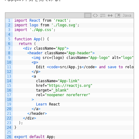
Java
1
import
React 
from
'react'
;
2
import
logo 
from
'./logo.svg'
;
3
import
'./App.css'
;
4
5
function
App
(
)
{
6
return
(
7
<
div 
className
=
"App"
>
8
<
header 
className
=
"App-header"
>
9
<
img 
src
=
{
logo
}
className
=
"App-logo"
alt
=
"logo"
/
10
<p>
11
Edit
<code>
src
/
App
.
js
<
/
code
>
and
save 
to
reload
12
<
/
p
>
13
<
a
14
className
=
"App-link"
15
href
=
"https://reactjs.org"
16
target
=
"_blank"
17
rel
=
"noopener noreferrer"
18
>
19
Learn 
React
20
<
/
a
>
21
<
/
header
>
22
<
/
div
>
23
)
;
24
}
25
26
export 
default
App
;