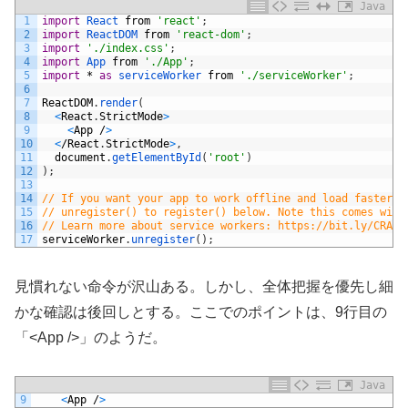
Java
1
import
React 
from
'react'
;
2
import
ReactDOM 
from
'react-dom'
;
3
import
'./index.css'
;
4
import
App 
from
'./App'
;
5
import
*
as
serviceWorker 
from
'./serviceWorker'
;
6
7
ReactDOM
.
render
(
8
<
React
.
StrictMode
>
9
<
App
/
>
10
<
/
React
.
StrictMode
>
,
11
document
.
getElementById
(
'root'
)
12
)
;
13
14
// If you want your app to work offline and load faster, 
15
// unregister() to register() below. Note this comes with
16
// Learn more about service workers: https://bit.ly/CRA-P
17
serviceWorker
.
unregister
(
)
;
見慣れない命令が沢山ある。しかし、全体把握を優先し細
かな確認は後回しとする。ここでのポイントは、9行目の
「<App />」のようだ。
Java
9
<
App
/
>