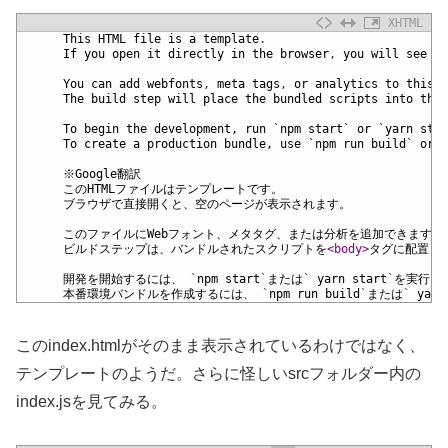
XHTML
1
This
HTML
file
is
a
template
.
2
If
you
open
it
directly
in
the
browser
,
you
will
see
an
3
4
You
can
add
webfonts
,
meta
tags
,
or
analytics
to
this
f
5
The
build
step
will
place
the
bundled
scripts
into
the
6
7
      To begin the development, run `npm start` or `yarn star
8
      To create a production bundle, use `npm run build` or `
9
10
      ※Google翻訳
11
      このHTMLファイルはテンプレートです。
12
      ブラウザで直接開くと、空のページが表示されます。
13
14
      このファイルにWebフォント、メタタグ、または分析を追加できます。
15
      ビルドステップは、バンドルされたスクリプトを
<body>
タグに配置し
16
17
開発を開始するには、
`
npm
start
`
または
`
yarn
start
`
を実行し
18
本番環境バンドルを作成するには、
`
npm
run
build
`
または
`
yarn
このindex.htmlがそのまま表示されているわけではなく、
テンプレートのようだ。さらに怪しいsrcフォルダー内の
index.jsを見てみる。