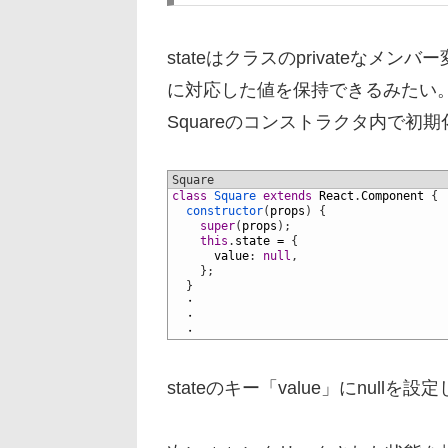
stateはクラスのprivateな
に対応した値を保持できるみたい。
Squareのコンストラクタ内で初
Square
1
class
Square 
extends
React
.
Component
{
2
constructor
(
props
)
{
3
super
(
props
)
;
4
this
.
state
=
{
5
value
:
null
,
6
}
;
7
}
8
　・
9
　・
10
　・
stateのキー「value」にnullを