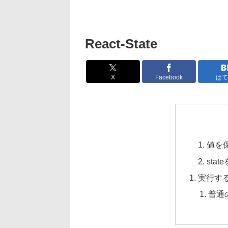
React-State
X
Facebook
はて
値を
stat
実行す
普通