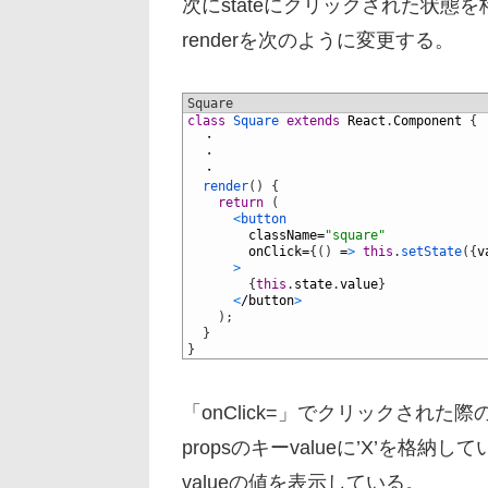
次にstateにクリックされた状態を
renderを次のように変更する。
Square
1
class
Square 
extends
React
.
Component
{
2
・
3
・
4
・
5
render
(
)
{
6
return
(
7
<
button
8
className
=
"square"
9
onClick
=
{
(
)
=
>
this
.
setState
(
{
v
10
>
11
{
this
.
state
.
value
}
12
<
/
button
>
13
)
;
14
}
15
}
「onClick=」でクリックされた際
propsのキーvalueに’X’を格納してい
valueの値を表示している。