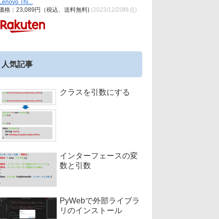
Lenovo Thi...
価格：23,089円（税込、送料無料)
(2023/12/20時点)
人気記事
クラスを引数にする
インターフェースの変
数と引数
PyWebで外部ライブラ
リのインストール