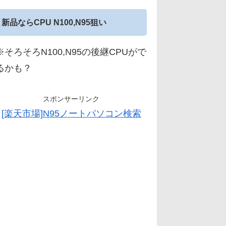
新品ならCPU N100,N95狙い
※そろそろN100,N95の後継CPUがで
るかも？
スポンサーリンク
[楽天市場]N95ノートパソコン検索