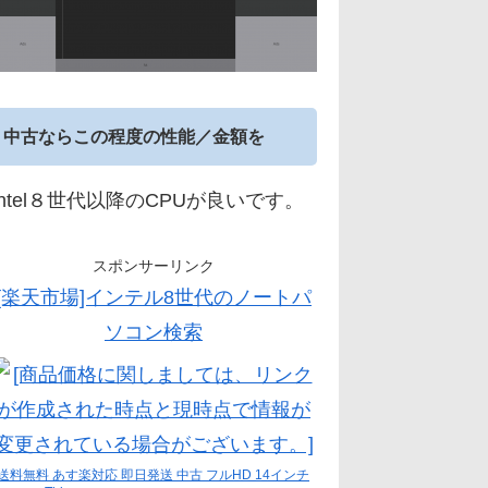
中古ならこの程度の性能／金額を
Intel８世代以降のCPUが良いです。
スポンサーリンク
[楽天市場]インテル8世代のノートパ
ソコン検索
送料無料 あす楽対応 即日発送 中古 フルHD 14インチ