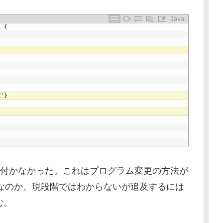
Java
t
{
X'
}
は付かなかった。これはプログラム変更の方法が
結果なのか、現段階ではわからないが追及するには
む。