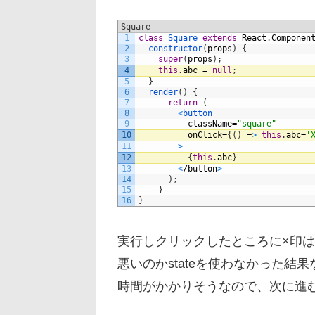
Square
1
class
Square 
extends
React
.
Componen
2
constructor
(
props
)
{
3
super
(
props
)
;
4
this
.
abc
=
null
;
5
}
6
render
(
)
{
7
return
(
8
<
button
9
className
=
"square"
10
onClick
=
{
(
)
=
>
this
.
abc
=
'
11
>
12
{
this
.
abc
}
13
<
/
button
>
14
)
;
15
}
16
}
実行しクリックしたところに×印
悪いのかstateを使わなかった
時間がかかりそうなので、次に進