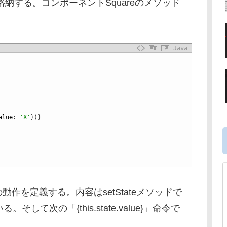
格納する。コンポーネントSquareのメソッド
Java
alue
:
'X'
}
)
}
の動作を定義する。内容はsetStateメソッドで
る。そして次の「{this.state.value}」命令で