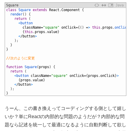
Square
Java
1
class
Square 
extends
React
.
Component
{
2
render
(
)
{
3
return
(
4
<
button
5
className
=
"square"
onClick
=
{
(
)
=
>
this
.
props
.
onClick
(
6
{
this
.
props
.
value
}
7
<
/
button
>
8
)
;
9
}
10
}
11
12
//次のように変更
13
14
function
Square
(
props
)
{
15
return
(
16
<
button 
className
=
"square"
onClick
=
{
props
.
onClick
}
>
17
{
props
.
value
}
18
<
/
button
>
19
)
;
20
}
うーん、この書き換えってコーディングする側として嬉し
いか？単にReactの内部的な問題のようだが？内部的な問
題なら記述を統一して最適になるように自動判断して欲し