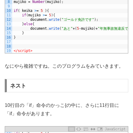
8
mujiko
=
Number
(
mujiko
)
;
9
10
if
(
keika
>
=
5
)
{
11
if
(
mujiko
>
=
5
)
{
12
document
.
write
(
"ゴールド免許です"
)
;
13
}
else
{
14
document
.
write
(
"あと"
+
(
5
-
mujiko
)
+
"年無事故無違反で、
15
}
16
}
17
18
19
</script>
なにやら複雑ですね。このプログラムをみていきます。
ネスト
10行目の「if」命令のかっこ{の中に、さらに11行目に
「if」命令があります。
JavaScript