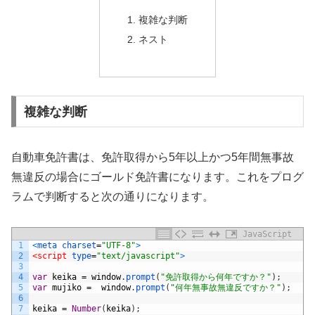
複雑な判断
ネスト
複雑な判断
自動車免許書は、免許取得から5年以上かつ5年間無事故
無違反の場合にゴールド免許書になります。これをプログ
ラムで判断すると次の通りになります。
JavaScript
1
<
meta 
charset
=
"UTF-8"
>
2
<script 
type
=
"text/javascript"
>
3
4
var
keika
=
window
.
prompt
(
"免許取得から何年ですか？"
)
;
5
var
mujiko
=
window
.
prompt
(
"何年無事故無違反ですか？"
)
;
6
7
keika
=
Number
(
keika
)
;