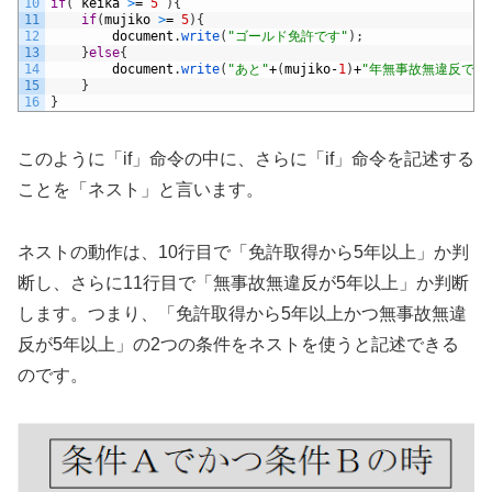
10
if
(
keika
>
=
5
)
{
11
if
(
mujiko
>
=
5
)
{
12
document
.
write
(
"ゴールド免許です"
)
;
13
}
else
{
14
document
.
write
(
"あと"
+
(
mujiko
-
1
)
+
"年無事故無違反で、
15
}
16
}
このように「if」命令の中に、さらに「if」命令を記述する
ことを「ネスト」と言います。
ネストの動作は、10行目で「免許取得から5年以上」か判
断し、さらに11行目で「無事故無違反が5年以上」か判断
します。つまり、「免許取得から5年以上かつ無事故無違
反が5年以上」の2つの条件をネストを使うと記述できる
のです。