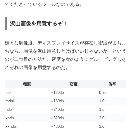
てくださっているツールなのである。
沢山画像を用意するぞ！
様々な解像度、ディスプレイサイズが存在し密度がまちま
ちなら、画像を沢山用意しとけばいいじゃないか！という
のが二つ目の方法だ。密度を次のようにグルーピングしそ
れぞれの画像を用意するのだ。
種類
密度
倍率
ldpi
～120dpi
0.75
mdpi
～160dpi
1.0
hdpi
～240dpi
1.5
xhdpi
～320dpi
2.0
xxhdpi
～480dpi
3.0