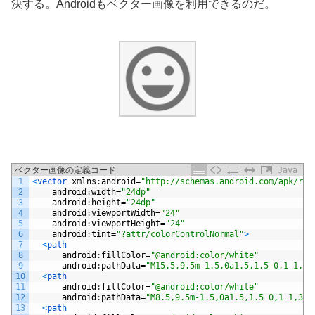
決する。Androidもベクター画像を利用できるのだ。
ベクター画像の定義コード
Java
1
<
vector 
xmlns
:
android
=
"http://schemas.android.com/apk/res
2
android
:
width
=
"24dp"
3
android
:
height
=
"24dp"
4
android
:
viewportWidth
=
"24"
5
android
:
viewportHeight
=
"24"
6
android
:
tint
=
"?attr/colorControlNormal"
>
7
<
path
8
android
:
fillColor
=
"@android:color/white"
9
android
:
pathData
=
"M15.5,9.5m-1.5,0a1.5,1.5 0,1 1,3 
10
<
path
11
android
:
fillColor
=
"@android:color/white"
12
android
:
pathData
=
"M8.5,9.5m-1.5,0a1.5,1.5 0,1 1,3 0
13
<
path