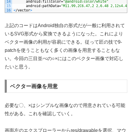
14
android
:
fillColor
=
"@android:color/white"
15
android
:
pathData
=
"M11.99,2C6.47,2 2,6.48 2,12s4.47,
16
<
/
vector
>
上記のコードはAndroid独自の形式だが一般に利用されて
いるSVG形式から変換できるようになった。これにより
ベクター画像の利用が容易にできる。従って匠の技で9-
patchを使うこともなく多くの画像を用意することもな
い。今回の三目並べの○×にはこのベクター画像で対応し
たいと思う。
ベクター画像を用意
必要な〇、×はシンプルな画像なので用意されている可能
性がある。これを確認していく。
画面左のエクスプローラーからres/drawableを選択、マウ