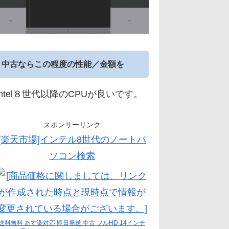
中古ならこの程度の性能／金額を
Intel８世代以降のCPUが良いです。
スポンサーリンク
[楽天市場]インテル8世代のノートパ
ソコン検索
送料無料 あす楽対応 即日発送 中古 フルHD 14インチ