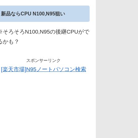
新品ならCPU N100,N95狙い
※そろそろN100,N95の後継CPUがで
るかも？
スポンサーリンク
[楽天市場]N95ノートパソコン検索