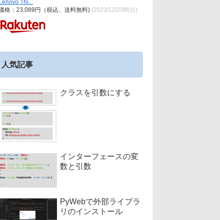
Lenovo Thi...
価格：23,089円（税込、送料無料)
(2023/12/20時点)
人気記事
クラスを引数にする
インターフェースの変
数と引数
PyWebで外部ライブラ
リのインストール