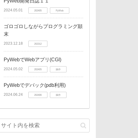
PyWeb開発日誌１１
2024.05.01
202405
PyWeb
ゴロゴロしながらプログラミング顛
末
2023.12.18
202312
PyWebでWebアプリ(CGI)
2024.05.02
202405
操作
PyWebでデバック(pdb利用)
2024.06.24
202406
操作