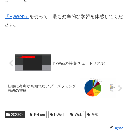
「PyWeb」
を使って、最も効率的な学習を体感してくだ
さい。
PyWebの特徴(チュートリアル)
転職に有利かも知れないプログラミング
言語の推移
202302
Python
PyWeb
Web
学習
ayax