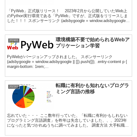
「PyWeb」正式版リリース！ 2023年2月から公開していたWeb上
のPython実行環境である「PyWeb」ですが、正式版をリリースしま
した！！！ スポンサーリンク (adsbygoogle = window.adsbygoogle
...
環境構築不要で始められるWebア
202401
プリケーション学習
PyWebがバージョンアップされました。 スポンサーリンク
(adsbygoogle = window.adsbygoogle || []).push({}); .entry-content p {
margin-bottom: 1rem;...
転職に有利かも知れないプログラ
202302
ミング言語の推移
忘れていた・・・ ここ数年行っていた、「転職に有利かもしれない
プログラミング言語調査」を昨年は失念していました、、、2023年
になったと気づかれぬうちに調べてみました。 調査方法 大手転職サ
イトの募集内容から特定プログラミング言語を集計して...