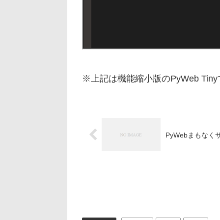
※上記は機能縮小版のPyWeb Tin
PyWebまもなく