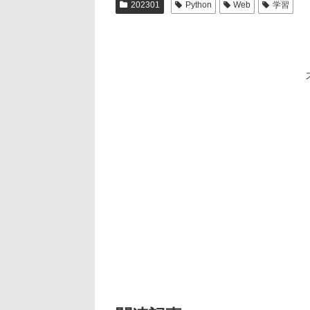
202301
Python
Web
学習