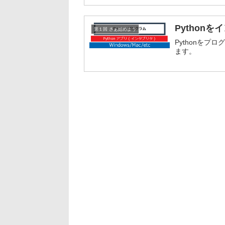
Python
第１回 さぁ始めよう
Pythonをプ
ます。