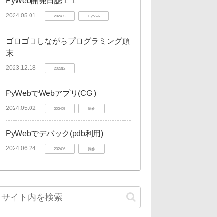
PyWeb開発日誌１１
2024.05.01
202405
PyWeb
ゴロゴロしながらプログラミング顛
末
2023.12.18
202312
PyWebでWebアプリ(CGI)
2024.05.02
202405
操作
PyWebでデバック(pdb利用)
2024.06.24
202406
操作