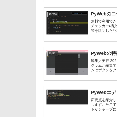
PyWebの
202408
無料で利用できる
チェッカー(構
等を説明した記
PyWebの
202301
編集／実行 202
グラムが編集で
ムはボタンをク
思い立ったその時
PyWebエ
202302
変更点を紹介します
します。そこで事
トがシャープに
2/18...