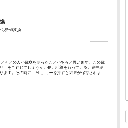
変換
列から数値変換
ほとんどの人が電卓を使ったことがあると思います。この電
リ」をご存じでしょうか。長い計算を行っていると途中結
ります。その時に「M+」キーを押すと結果が保存されます
名は違います)。保存し...