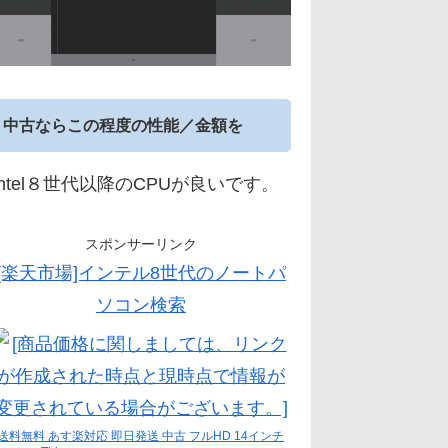
中古ならこの程度の性能／金額を
Intel８世代以降のCPUが良いです。
スポンサーリンク
[楽天市場]インテル8世代のノートパ
ソコン検索
送料無料 あす楽対応 即日発送 中古 フルHD 14インチ