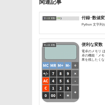
関連記事
付録･数値
第２回 変数
Python 文字
便利な変数
第２回 変数
電卓のメモリ 
卓の機能「メモ
果を残したくな
(機種によりキー