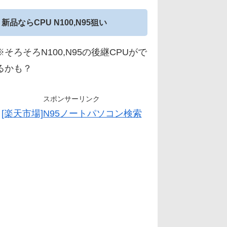
新品ならCPU N100,N95狙い
※そろそろN100,N95の後継CPUがで
るかも？
スポンサーリンク
[楽天市場]N95ノートパソコン検索