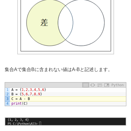
集合Aで集合Bに含まれない値はA-Bと記述します。
Python
1
A
=
{
1
,
2
,
3
,
4
,
5
,
6
}
2
B
=
{
5
,
6
,
7
,
8
,
9
}
3
C
=
A
-
B
4
print
(
C
)