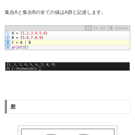
集合Aと集合Bの全ての値はA|Bと記述します。
Python
1
A
=
{
1
,
2
,
3
,
4
,
5
,
6
}
2
B
=
{
5
,
6
,
7
,
8
,
9
}
3
C
=
A
|
B
4
print
(
C
)
差