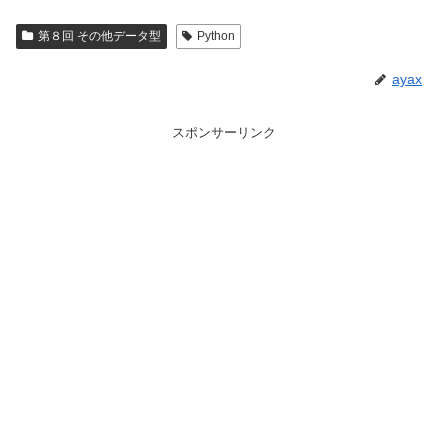
第８回 その他データ型
Python
ayax
スポンサーリンク