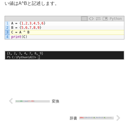
い値はA^Bと記述します。
Python
1
A
=
{
1
,
2
,
3
,
4
,
5
,
6
}
2
B
=
{
5
,
6
,
7
,
8
,
9
}
3
C
=
A
^
B
4
print
(
C
)
変換
辞書