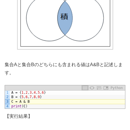
集合Aと集合Bのどちらにも含まれる値はA&Bと記述しま
す。
Python
1
A
=
{
1
,
2
,
3
,
4
,
5
,
6
}
2
B
=
{
5
,
6
,
7
,
8
,
9
}
3
C
=
A
&
B
4
print
(
C
)
【実行結果】