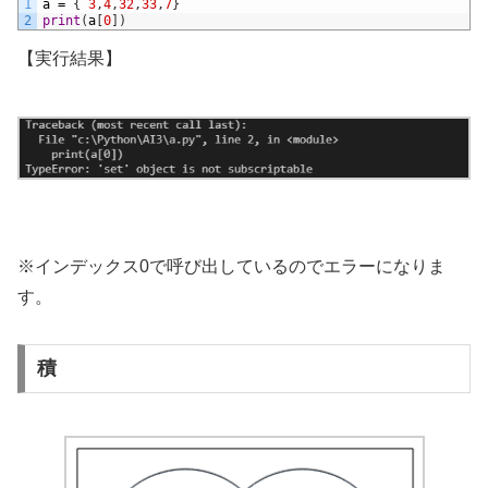
1
a
=
{
3
,
4
,
32
,
33
,
7
}
2
print
(
a
[
0
]
)
【実行結果】
※インデックス0で呼び出しているのでエラーになりま
す。
積