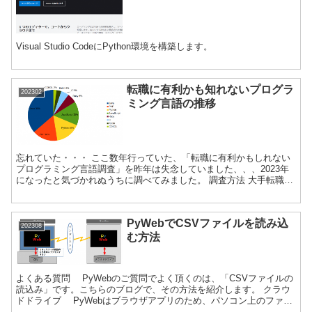
Visual Studio CodeにPython環境を構築します。
転職に有利かも知れないプログラ
202302
ミング言語の推移
忘れていた・・・ ここ数年行っていた、「転職に有利かもしれない
プログラミング言語調査」を昨年は失念していました、、、2023年
になったと気づかれぬうちに調べてみました。 調査方法 大手転職サ
イトの募集内容から特定プログラミング言語を集計して...
PyWebでCSVファイルを読み込
202308
む方法
よくある質問 PyWebのご質問でよく頂くのは、「CSVファイルの
読込み」です。こちらのブログで、その方法を紹介します。 クラウ
ドドライブ PyWebはブラウザアプリのため、パソコン上のファイ
ルを簡単に操作できません(これはセキュリティ...