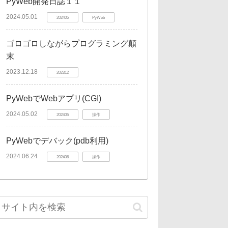
PyWeb開発日誌１１
2024.05.01
202405
PyWeb
ゴロゴロしながらプログラミング顛
末
2023.12.18
202312
PyWebでWebアプリ(CGI)
2024.05.02
202405
操作
PyWebでデバック(pdb利用)
2024.06.24
202406
操作