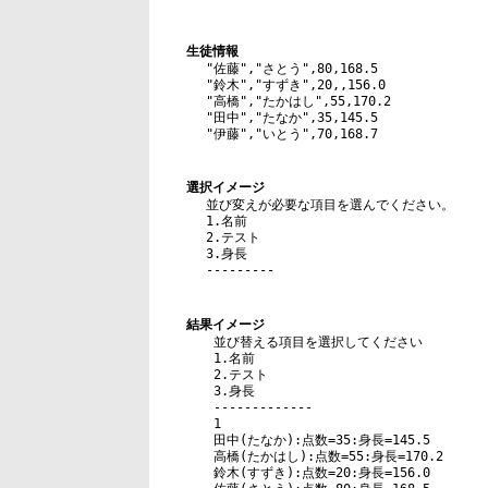
生徒情報
1
"佐藤"
,
"さとう"
,
80
,
168.5
2
"鈴木"
,
"すずき"
,
20
,
,
156.0
3
"高橋"
,
"たかはし"
,
55
,
170.2
4
"田中"
,
"たなか"
,
35
,
145.5
5
"伊藤"
,
"いとう"
,
70
,
168.7
選択イメージ
1
並び変えが必要な項目を選んでください。
2
1.
名前
3
2.
テスト
4
3.
身長
5
---------
結果イメージ
1
並び替える項目を選択してください
2
1.
名前
3
2.
テスト
4
3.
身長
5
-------------
6
1
7
田中
(
たなか
)
:
点数=
35
:
身長=
145.5
8
高橋
(
たかはし
)
:
点数=
55
:
身長=
170.2
9
鈴木
(
すずき
)
:
点数=
20
:
身長=
156.0