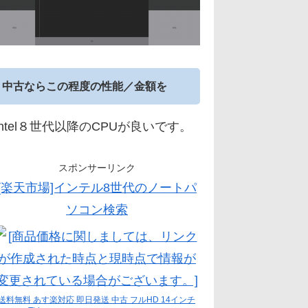
中古ならこの程度の性能／金額を
Intel８世代以降のCPUが良いです。
スポンサーリンク
[楽天市場]インテル8世代のノートパ
ソコン検索
送料無料 あす楽対応 即日発送 中古 フルHD 14インチ