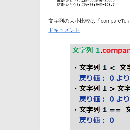
10
佐藤
(
さとう
)
:
点数=
80
:
身長=
168.5
11
伊藤
(
いとう
)
:
点数=
70
:
身長=
168.7
文字列の大小比較は「compare
ドキュメント