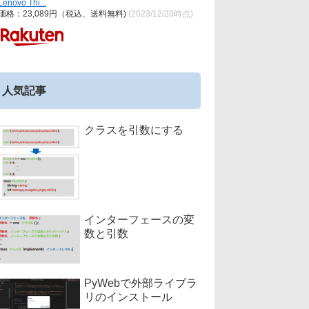
Lenovo Thi...
価格：23,089円（税込、送料無料)
(2023/12/20時点)
人気記事
クラスを引数にする
インターフェースの変
数と引数
PyWebで外部ライブラ
リのインストール