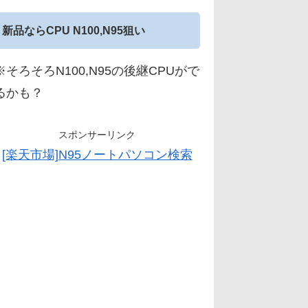
新品ならCPU N100,N95狙い
※そろそろN100,N95の後継CPUがで
るかも？
スポンサーリンク
[楽天市場]N95ノートパソコン検索