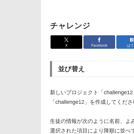
チャレンジ
X
Facebook
はて
並び替え
新しいプロジェクト「challeng
「challenge12」を作成して
生徒の情報が次のように名前、よ
選択された項目により降順に並べ