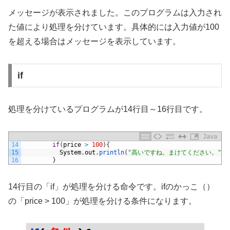
メッセージが表示されました。このプログラムは入力され
た値により処理を分けています。具体的には入力値が100
を超える場合はメッセージを表示しています。
if
処理を分けているプログラムが14行目～16行目です。
Java
14
if
(
price
>
100
)
{
15
System
.
out
.
println
(
"高いですね。まけてください。"
)
;
16
}
14行目の「if」が処理を分ける命令です。ifのかっこ（）
の「price > 100」が処理を分ける条件になります。