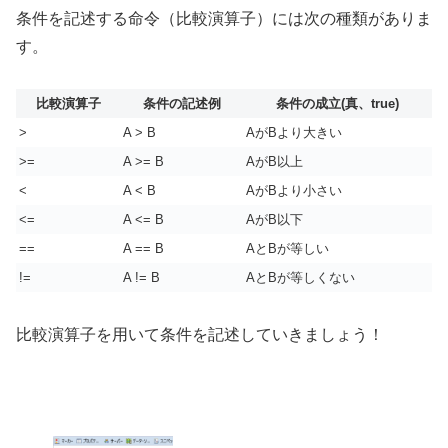
条件を記述する命令（比較演算子）には次の種類がありま
す。
比較演算子
条件の記述例
条件の成立(真、true)
>
A > B
AがBより大きい
>=
A >= B
AがB以上
<
A < B
AがBより小さい
<=
A <= B
AがB以下
==
A == B
AとBが等しい
!=
A != B
AとBが等しくない
比較演算子を用いて条件を記述していきましょう！