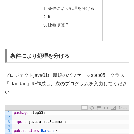
条件により処理を分ける
if
比較演算子
条件により処理を分ける
プロジェクトjava01に新規のパッケージstep05、クラス
「Handan」を作成し、次のプログラムを入力してくださ
い。
Java
1
package
step05
;
2
3
import
java
.
util
.
Scanner
;
4
5
public
class
Handan
{