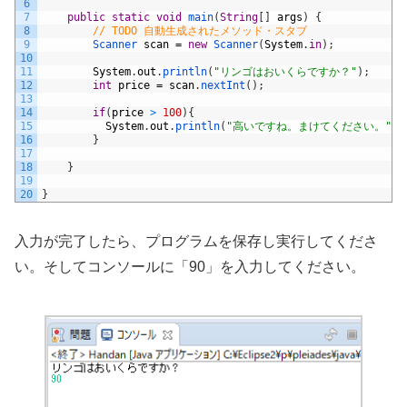
6
7
public
static
void
main
(
String
[
]
args
)
{
8
// TODO 自動生成されたメソッド・スタブ
9
Scanner 
scan
=
new
Scanner
(
System
.
in
)
;
10
11
System
.
out
.
println
(
"リンゴはおいくらですか？"
)
;
12
int
price
=
scan
.
nextInt
(
)
;
13
14
if
(
price
>
100
)
{
15
System
.
out
.
println
(
"高いですね。まけてください。"
)
;
16
}
17
18
}
19
20
}
入力が完了したら、プログラムを保存し実行してくださ
い。そしてコンソールに「90」を入力してください。