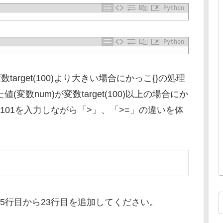
Python
Python
target(100)より大きい場合にかっこ{}の処理
変数num)が変数target(100)以上の場合にか
,101を入力しながら「>」、「>=」の違いを体
に15行目から23行目を追加してください。