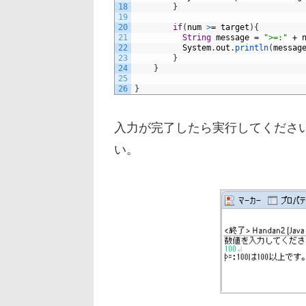
18
}
19
20
if
(
num
>
=
target
)
{
21
String
message
=
">=:"
+
22
System
.
out
.
println
(
messag
23
}
24
}
25
26
}
入力が完了したら実行してください
い。