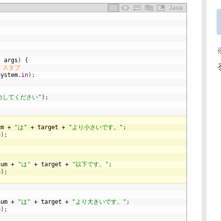
Java
]
args
)
{
・スタブ
System
.
in
)
;
力してください"
)
;
um
+
"は"
+
target
+
"より小さいです。"
;
e
)
;
num
+
"は"
+
target
+
"以下です。"
;
e
)
;
num
+
"は"
+
target
+
"より大きいです。"
;
e
)
;