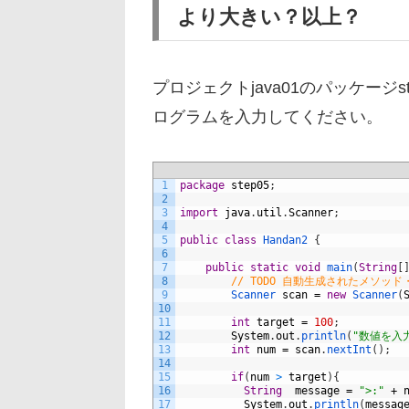
より大きい？以上？
プロジェクトjava01のパッケージs
ログラムを入力してください。
1
package
step05
;
2
3
import
java
.
util
.
Scanner
;
4
5
public
class
Handan2
{
6
7
public
static
void
main
(
String
[
8
// TODO 自動生成されたメソッド
9
Scanner 
scan
=
new
Scanner
(
10
11
int
target
=
100
;
12
System
.
out
.
println
(
"数値を入
13
int
num
=
scan
.
nextInt
(
)
;
14
15
if
(
num
>
target
)
{
16
String
message
=
">:"
+
17
System
.
out
.
println
(
messag