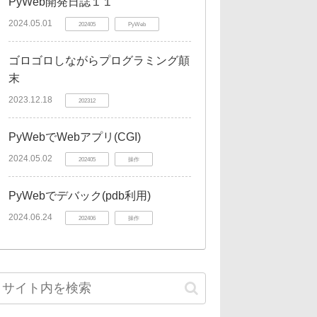
PyWeb開発日誌１１
2024.05.01
202405
PyWeb
ゴロゴロしながらプログラミング顛
末
2023.12.18
202312
PyWebでWebアプリ(CGI)
2024.05.02
202405
操作
PyWebでデバック(pdb利用)
2024.06.24
202406
操作