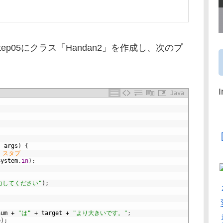
tep05にクラス「Handan2」を作成し、次のプ
Java
]
args
)
{
・スタブ
System
.
in
)
;
力してください"
)
;
num
+
"は"
+
target
+
"より大きいです。"
;
e
)
;