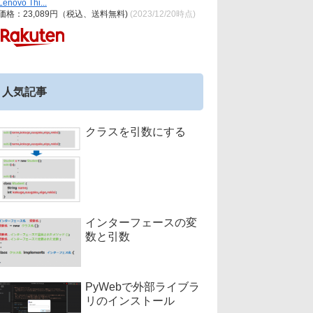
Lenovo Thi...
価格：23,089円（税込、送料無料)
(2023/12/20時点)
人気記事
クラスを引数にする
インターフェースの変
数と引数
PyWebで外部ライブラ
リのインストール