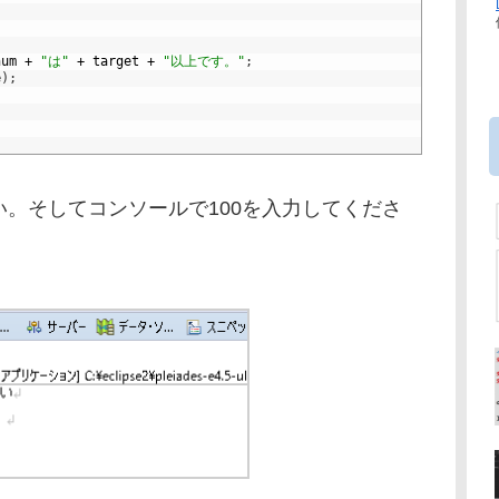
num
+
"は"
+
target
+
"以上です。"
;
e
)
;
。そしてコンソールで100を入力してくださ