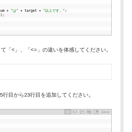
num
+
"は"
+
target
+
"以上です。"
;
e
)
;
して「<」、「<=」の違いを体感してください。
に15行目から23行目を追加してください。
Java