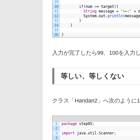
29
30
if
(
num
>
=
target
)
{
31
String
message
=
">=:"
+
32
System
.
out
.
println
(
messag
33
}
34
}
35
36
}
入力が完了したら99、100を入力
等しい、等しくない
クラス「Handan2」へ次のよう
1
package
step05
;
2
3
import
java
.
util
.
Scanner
;
4