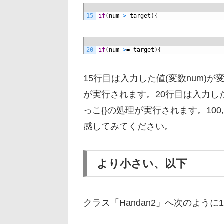
15
if
(
num
>
target
)
{
20
if
(
num
>
=
target
)
{
15行目は入力した値(変数num)が変数
が実行されます。20行目は入力した値(
っこ{}の処理が実行されます。100
感してみてください。
より小さい、以下
クラス「Handan2」へ次のよう