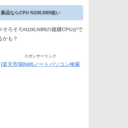
新品ならCPU N100,N95狙い
※そろそろN100,N95の後継CPUがで
るかも？
スポンサーリンク
[楽天市場]N95ノートパソコン検索