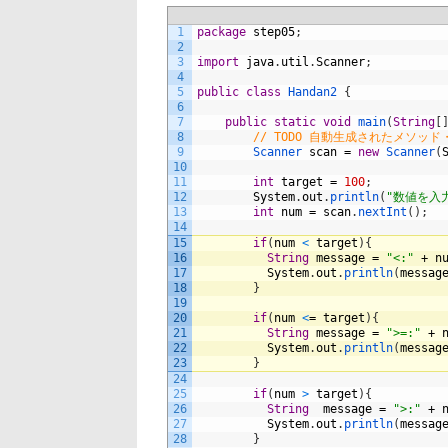
1
package
step05
;
2
3
import
java
.
util
.
Scanner
;
4
5
public
class
Handan2
{
6
7
public
static
void
main
(
String
[
8
// TODO 自動生成されたメソッド
9
Scanner 
scan
=
new
Scanner
(
10
11
int
target
=
100
;
12
System
.
out
.
println
(
"数値を入
13
int
num
=
scan
.
nextInt
(
)
;
14
15
if
(
num
<
target
)
{
16
String
message
=
"<:"
+
n
17
System
.
out
.
println
(
messag
18
}
19
20
if
(
num
<
=
target
)
{
21
String
message
=
">=:"
+
22
System
.
out
.
println
(
messag
23
}
24
25
if
(
num
>
target
)
{
26
String
message
=
">:"
+
27
System
.
out
.
println
(
messag
28
}