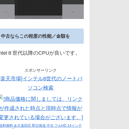
中古ならこの程度の性能／金額を
Intel８世代以降のCPUが良いです。
スポンサーリンク
[楽天市場]インテル8世代のノートパ
ソコン検索
送料無料 あす楽対応 即日発送 中古 フルHD 14インチ