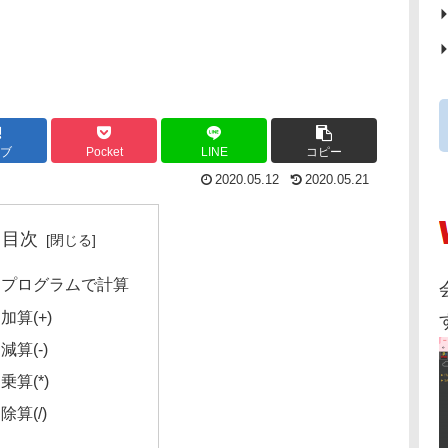
ブ
Pocket
LINE
コピー
2020.05.12
2020.05.21
目次
プログラムで計算
加算(+)
減算(-)
乗算(*)
除算(/)