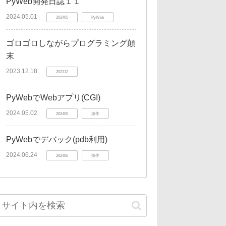
PyWeb開発日誌１１
2024.05.01
202405
PyWeb
ゴロゴロしながらプログラミング顛
末
2023.12.18
202312
PyWebでWebアプリ(CGI)
2024.05.02
202405
操作
PyWebでデバック(pdb利用)
2024.06.24
202406
操作