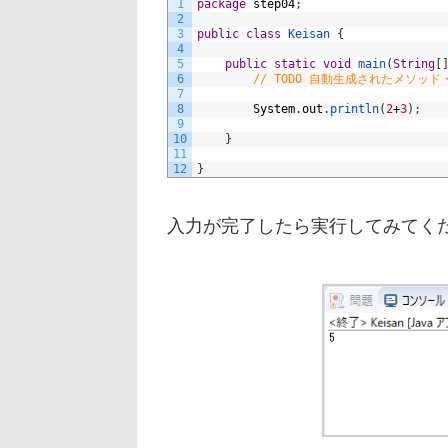
1
package
step04
;
2
3
public
class
Keisan
{
4
5
public
static
void
main
(
String
[
6
// TODO 自動生成されたメソッド
7
8
System
.
out
.
println
(
2
+
3
)
;
9
10
}
11
12
}
入力が完了したら実行してみてく