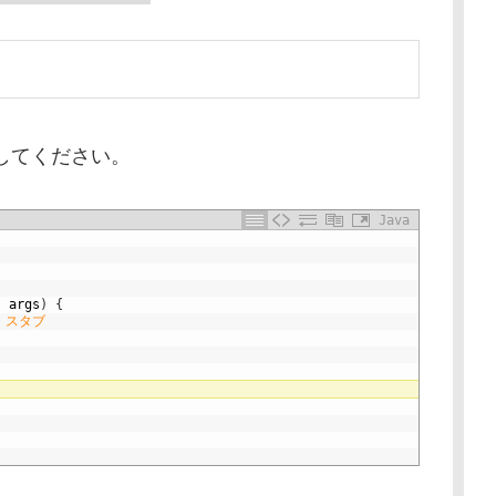
加してください。
Java
]
args
)
{
・スタブ