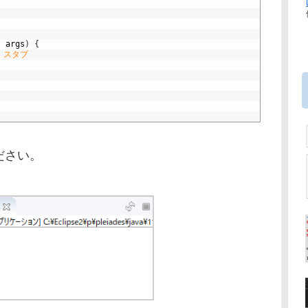
]
args
)
{
・スタブ
ださい。