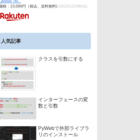
Lenovo Thi...
価格：23,089円（税込、送料無料)
(2023/12/20時点)
人気記事
クラスを引数にする
インターフェースの変
数と引数
PyWebで外部ライブラ
リのインストール