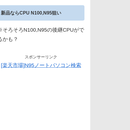
新品ならCPU N100,N95狙い
※そろそろN100,N95の後継CPUがで
るかも？
スポンサーリンク
[楽天市場]N95ノートパソコン検索