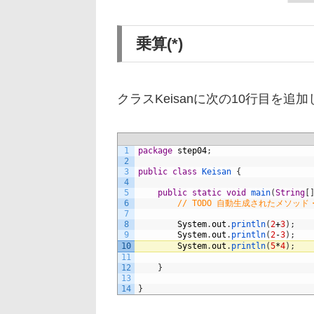
乗算(*)
クラスKeisanに次の10行目を追
1
package
step04
;
2
3
public
class
Keisan
{
4
5
public
static
void
main
(
String
[
6
// TODO 自動生成されたメソッド
7
8
System
.
out
.
println
(
2
+
3
)
;
9
System
.
out
.
println
(
2
-
3
)
;
10
System
.
out
.
println
(
5
*
4
)
;
11
12
}
13
14
}