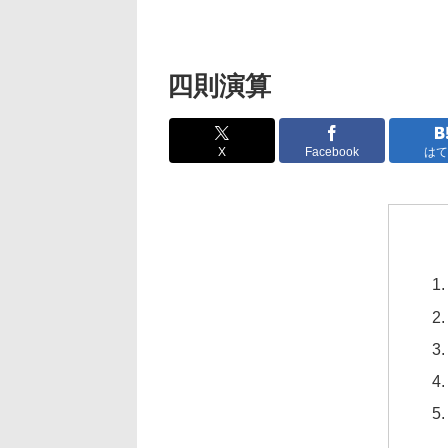
四則演算
X
Facebook
はて