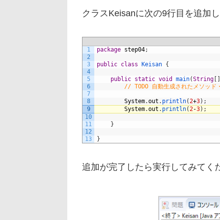
クラスKeisanに次の9行目を追加
1
package
step04
;
2
3
public
class
Keisan
{
4
5
public
static
void
main
(
String
[
6
// TODO 自動生成されたメソッド
7
8
System
.
out
.
println
(
2
+
3
)
;
9
System
.
out
.
println
(
2
-
3
)
;
10
11
}
12
13
}
追加が完了したら実行してみてく