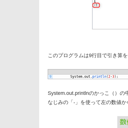
このプログラムは9行目で引き算
9
System
.
out
.
println
(
2
-
3
)
;
System.out.printlnのか
なじみの「-」を使って左の数値