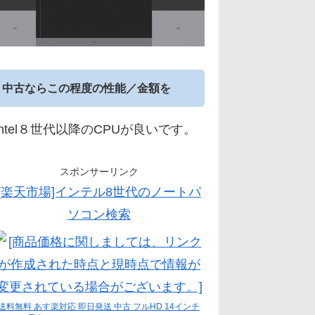
中古ならこの程度の性能／金額を
Intel８世代以降のCPUが良いです。
スポンサーリンク
[楽天市場]インテル8世代のノートパ
ソコン検索
送料無料 あす楽対応 即日発送 中古 フルHD 14インチ