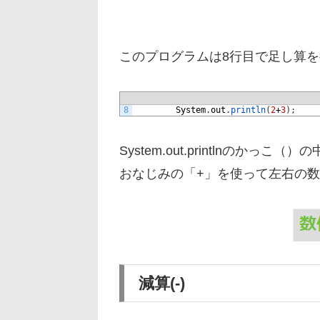
このプログラムは8行目で足し算
8
System
.
out
.
println
(
2
+
3
)
;
System.out.printlnのか
おなじみの「+」を使って左右の
減算(-)