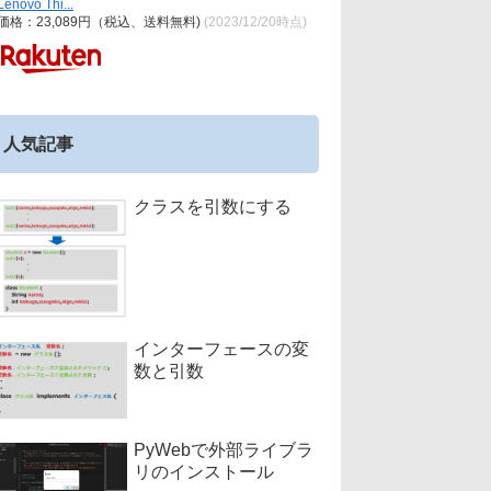
Lenovo Thi...
価格：23,089円（税込、送料無料)
(2023/12/20時点)
人気記事
クラスを引数にする
インターフェースの変
数と引数
PyWebで外部ライブラ
リのインストール