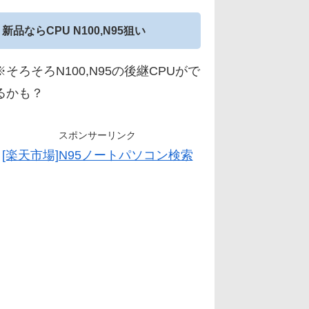
新品ならCPU N100,N95狙い
※そろそろN100,N95の後継CPUがで
るかも？
スポンサーリンク
[楽天市場]N95ノートパソコン検索