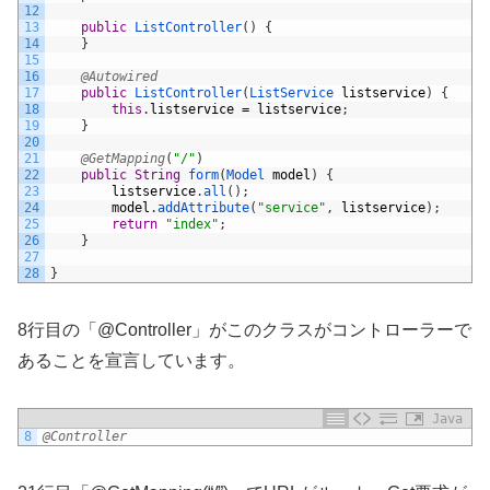
12
13
public
ListController
(
)
{
14
}
15
16
@Autowired
17
public
ListController
(
ListService 
listservice
)
{
18
this
.
listservice
=
listservice
;
19
}
20
21
@GetMapping
(
"/"
)
22
public
String
form
(
Model 
model
)
{
23
listservice
.
all
(
)
;
24
model
.
addAttribute
(
"service"
,
listservice
)
;
25
return
"index"
;
26
}
27
28
}
8行目の「@Controller」がこのクラスがコントローラーで
あることを宣言しています。
Java
8
@Controller