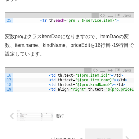
Java
25
<
tr 
th
:
each
=
"pro : ${service.item}"
>
変数proはクラスItemDaoになりますので、ItemDaoの変
数、item.name、kindName、priceEditを16行目~19行目で
設定しています。
Java
16
<
td 
th
:
text
=
"${pro.item.id}"
>
<
/
td
>
17
<
td 
th
:
text
=
"${pro.item.name}"
>
<
/
td
>
18
<
td 
th
:
text
=
"${pro.kindName}"
>
<
/
td
>
19
<
td 
align
=
"right"
th
:
text
=
"${pro.priceEdi
実行