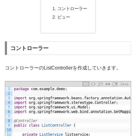
コントローラー
ビュー
コントローラー
コントローラーのListControllerを作成していきます。
Java
1
package
com
.
example
.
demo
;
2
3
import
org
.
springframework
.
beans
.
factory
.
annotation
.
Autow
4
import
org
.
springframework
.
stereotype
.
Controller
;
5
import
org
.
springframework
.
ui
.
Model
;
6
import
org
.
springframework
.
web
.
bind
.
annotation
.
GetMapping
7
8
@Controller
9
public
class
ListController
{
10
11
private
ListService 
listservice
;