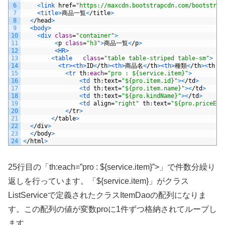
6
<
link 
href
=
"https://maxcdn.bootstrapcdn.com/bootstrap
7
<title>
商品一覧
<
/
title
>
8
<
/
head
>
9
<body>
10
<
div 
class
=
"container"
>
11
<
p
class
=
"h3"
>
商品一覧
<
/
p
>
12
<HR>
13
<
table   
class
=
"table table-striped table-sm"
>
14
<tr>
<th>
ID
<
/
th
>
<th>
商品名
<
/
th
>
<th>
種類
<
/
th
>
<
th
>
15
<
tr 
th
:
each
=
"pro : ${service.item}"
>
16
<
td 
th
:
text
=
"${pro.item.id}"
>
<
/
td
>
17
<
td 
th
:
text
=
"${pro.item.name}"
>
<
/
td
>
18
<
td 
th
:
text
=
"${pro.kindName}"
>
<
/
td
>
19
<
td 
align
=
"right"
th
:
text
=
"${pro.priceEdi
20
<
/
tr
>
21
<
/
table
>
22
<
/
div
>
23
<
/
body
>
24
<
/
html
>
25行目の「th:each=”pro : ${service.item}”>」で件数分繰り
返しを行っています。「${service.item}」がクラス
ListServiceで定義されたクラスItemDaoの配列になりま
す。この配列の値が変数proに1件ずつ格納されてループし
ます。