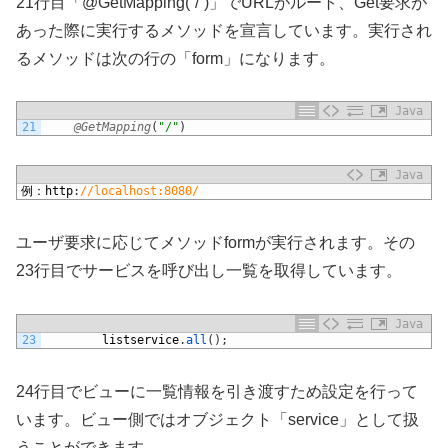
21行目「@GetMapping(“/”)」でURLがルート、Get要求が
あった際に実行するメソッドを宣言しています。実行され
るメソッドは次の行の「form」になります。
Java
21
@GetMapping
(
"/"
)
Java
1
例：
http
:
//localhost:8080/
ユーザ要求に応じてメソッドformが実行されます。その
23行目でサービスを呼び出し一覧を取得しています。
Java
23
listservice
.
all
(
)
;
24行目でビューに一覧情報を引き渡すため設定を行って
います。ビュー側ではオブジェクト「service」として扱
うことができます。