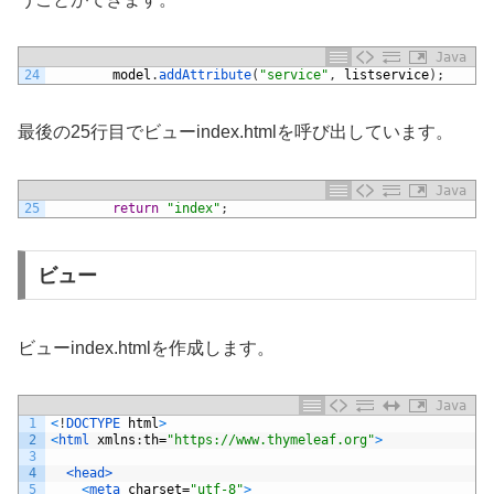
Java
24
model
.
addAttribute
(
"service"
,
listservice
)
;
最後の25行目でビューindex.htmlを呼び出しています。
Java
25
return
"index"
;
ビュー
ビューindex.htmlを作成します。
Java
1
<
!
DOCTYPE 
html
>
2
<
html 
xmlns
:
th
=
"https://www.thymeleaf.org"
>
3
4
<head>
5
<
meta 
charset
=
"utf-8"
>