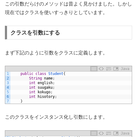
この引数だらけのメソッドは昔よく見かけました。しかし
現在ではクラスを使いすっきりとしています。
クラスを引数にする
まず下記のように引数をクラスに定義します。
Java
1
public
class
Student
{
2
String
name
;
3
int
english
;
4
int
suugaku
;
5
int
kokugo
;
6
int
hisotory
;
7
}
このクラスをインスタンス化し引数にします。
Java