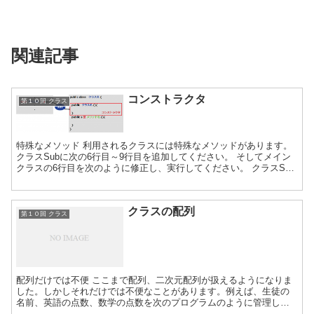
関連記事
コンストラクタ
第１０回 クラス
特殊なメソッド 利用されるクラスには特殊なメソッドがあります。
クラスSubに次の6行目～9行目を追加してください。 そしてメイン
クラスの6行目を次のように修正し、実行してください。 クラスSub
に追加したメソッドが実行されています。このメソ...
クラスの配列
第１０回 クラス
配列だけでは不便 ここまで配列、二次元配列が扱えるようになりま
した。しかしそれだけでは不便なことがあります。例えば、生徒の
名前、英語の点数、数学の点数を次のプログラムのように管理しま
す。 名前、英語、数学と別々の配列を用意しました。生徒山田...