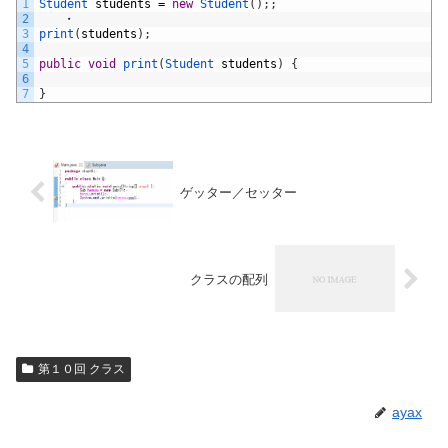
1
Student 
students
=
new
Student
(
)
;
;
2
　　・
3
print
(
students
)
;
4
5
public
void
print
(
Student 
students
)
{
6
7
}
ゲッター／セッター
クラスの配列
第１０回 クラス
ayax