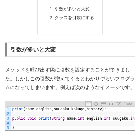
引数が多いと大変
クラスを引数にする
引数が多いと大変
メソッドを呼び出す際に引数を設定することができまし
た。しかしこの引数が増えてくるとわかりづらいプログラ
ムになってしまいます。例えば次のようなイメージです。
Java
1
print
(
name
,
english
,
suugaku
,
kokugo
,
history
)
;
2
3
public
void
print
(
String
name
,
int
english
,
int
suugaku
,
int
4
5
}