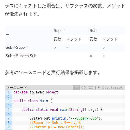
ラスにキャストした場合は、サブクラスの変数、メソッド
が優先されます。
Super
Sub
ー
変数
メソッド
変数
メソッド
Sub⇒Super
○
–
○
Sub⇒Super⇒Sub
○
○
参考のソースコードと実行結果を掲載します。
ソースコード
JavaScript
1
package
jp
.
ayax
.
object
;
2
3
public
class
Main
{
4
5
public
static
void
main
(
String
[
]
args
)
{
6
7
System
.
out
.
println
(
"---Super->Sub"
)
;
8
//Super -> Sub エラーになる
9
//Parent p1 = new Parent();