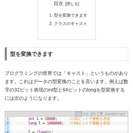
目次
型を変換できます
クラスのキャスト
型を変換できます
プログラミングの世界では「キャスト」というものがあり
ます。これはデータの型変換のことを言います。例えば数
字の32ビット表現のint型と64ビットのlongを型変換する
には次のようになります。
JavaScript
1
int
i
=
10000
;
//32ビットで整数を表現
2
long
l
=
1000000
;
//64ビットで整数を表現
3
4
l
=
(
long
)
i
;