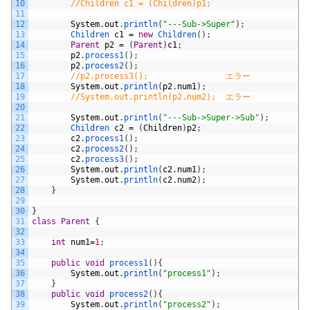
10
//Children c1 = (Children)p1;
11
12
System
.
out
.
println
(
"---Sub->Super"
)
;
13
Children 
c1
=
new
Children
(
)
;
14
Parent
p2
=
(
Parent
)
c1
;
15
p2
.
process1
(
)
;
16
p2
.
process2
(
)
;
17
//p2.process3();				エラー
18
System
.
out
.
println
(
p2
.
num1
)
;
19
//System.out.println(p2.num2);	エラー
20
21
System
.
out
.
println
(
"---Sub->Super->Sub"
)
;
22
Children 
c2
=
(
Children
)
p2
;
23
c2
.
process1
(
)
;
24
c2
.
process2
(
)
;
25
c2
.
process3
(
)
;
26
System
.
out
.
println
(
c2
.
num1
)
;
27
System
.
out
.
println
(
c2
.
num2
)
;
28
}
29
30
}
31
class
Parent
{
32
33
int
num1
=
1
;
34
35
public
void
process1
(
)
{
36
System
.
out
.
println
(
"process1"
)
;
37
}
38
public
void
process2
(
)
{
39
System
.
out
.
println
(
"process2"
)
;