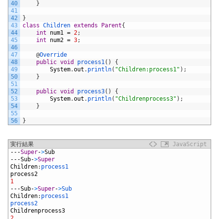
40
}
41
42
}
43
class
Children
extends
Parent
{
44
int
num1
=
2
;
45
int
num2
=
3
;
46
47
@
Override
48
public
void
process1
(
)
{
49
System
.
out
.
println
(
"Children:process1"
)
;
50
}
51
52
public
void
process3
(
)
{
53
System
.
out
.
println
(
"Childrenprocess3"
)
;
54
}
55
56
}
実行結果
JavaScript
1
---
Super
-
>
Sub
2
---
Sub
-
>
Super
3
Children
:
process1
4
process2
5
1
6
---
Sub
-
>
Super
-
>
Sub
7
Children
:
process1
8
process2
9
Childrenprocess3
10
2