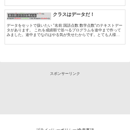
行目、34行目で「static」の記述...
クラスはデータだ！
第２回 クラスを考える
データをセットで扱いたい "名前:国語点数:数学点数"のテキストデー
タがあります。 これを成績順で並べるプログラムを途中まで作って
みました。途中までなのはやる気が失せたからです。とても人様に
見せるプログラムではありません・・・ このプログラ...
スポンサーリンク
プライバシーポリシー/免責事項